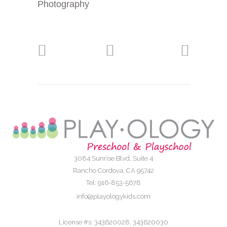
Photography
3084 Sunrise Blvd, Suite 4
Rancho Cordova, CA 95742
Tel: 916-853-5678
info@playologykids.com
License #s: 343620028, 343620030